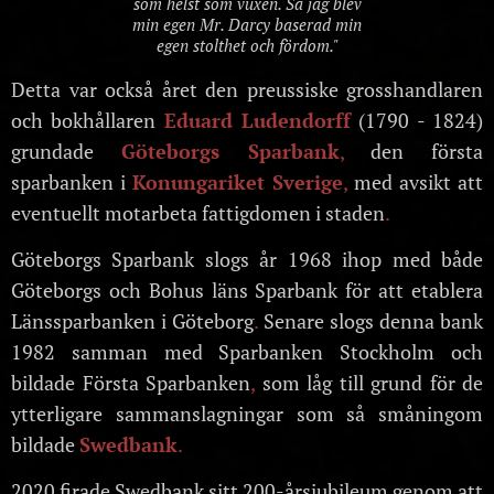
som helst som vuxen. Så jag blev
min egen Mr. Darcy baserad min
egen stolthet och fördom."
Detta var också året den preussiske grosshandlaren
och bokhållaren
Eduard Ludendorff
(1790 - 1824)
grundade
Göteborgs Sparbank
,
den första
sparbanken i
Konungariket Sverige
,
med avsikt att
eventuellt motarbeta fattigdomen i staden
.
Göteborgs Sparbank slogs år 1968 ihop med både
Göteborgs och Bohus läns Sparbank för att etablera
Länssparbanken i Göteborg
.
Senare slogs denna bank
1982 samman med Sparbanken Stockholm och
bildade Första Sparbanken
,
som låg till grund för de
ytterligare sammanslagningar som så småningom
bildade
Swedbank
.
2020 firade Swedbank sitt 200-årsjubileum genom att