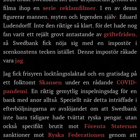
filma ihop en
serie reklamfilmer
.
I en av dessa
figurerar mannen
,
myten och legenden själv
:
Eduard
Ludendorff
.
Inte den riktige så klart
,
för det hade nog
fan varit ett rejält grovt antastande av
griftefriden
,
så Swedbank fick nöja sig med en impostör i
scenkonstens tecken istället
.
Denne impostör råkade
vara
jag
.
Jag fick frisyren locktångsslaktad och en gratisdag på
ett folktomt
Skansen
under en rådande
COVID-
pandemi
.
En riktig gemytlig inspelningsdag för en
bank med anor alltså
.
Speciellt när detta inträffade i
efterböljningarna av avslöjandet om att Swedbank
inte bara tidigare hade tvättat ryska pengar
,
utan
också specifikt brutit mot
Förenta Staternas
sanktioner mot
Ryska Federationen
genom att