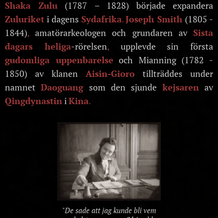
Shaka Zulu
(1787 – 1828) började expandera
Zuluriket
i dagens
Sydafrika
.
Joseph Smith
(1805 -
1844)
,
amatörarkeologen och grundaren av
Sista
dagars heliga
-rörelsen
,
upplevde sin första
gudomliga uppenbarelse
och Mianning (1782 -
1850) av klanen
Aisin-Gioro
tillträddes under
namnet
Daoguang
som den sjunde
kejsaren
av
Qingdynastin
i
Kina
.
"De sade att jag kunde bli vem