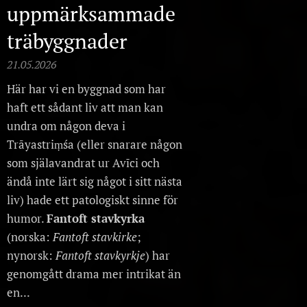
uppmärksammade
träbyggnader
21.05.2026
Här har vi en byggnad som har
haft ett sådant liv att man kan
undra om någon deva i
Trāyastriṃśa (eller snarare någon
som själavandrat ur Avīci och
ändå inte lärt sig något i sitt nästa
liv) hade ett patologiskt sinne för
humor.
Fantoft stavkyrka
(norska:
Fantoft stavkirke
;
nynorsk:
Fantoft stavkyrkje
) har
genomgått drama mer intrikat än
en...