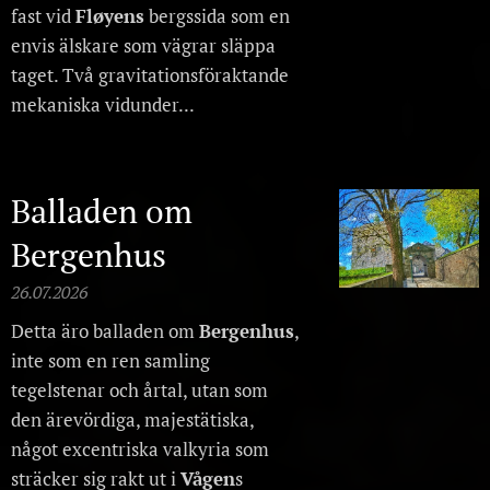
fast vid
Fløyens
bergssida som en
envis älskare som vägrar släppa
taget. Två gravitationsföraktande
mekaniska vidunder...
Balladen om
Bergenhus
26.07.2026
Detta äro balladen om
Bergenhus
,
inte som en ren samling
tegelstenar och årtal, utan som
den ärevördiga, majestätiska,
något excentriska valkyria som
sträcker sig rakt ut i
Vågen
s