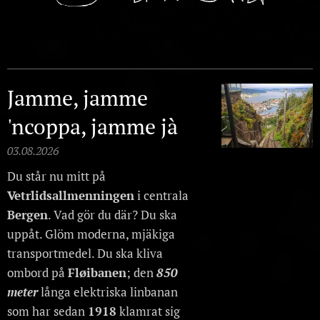
Jamme, jamme
'ncoppa, jamme jà
03.08.2026
Du står nu mitt på
Vetrlidsallmenningen
i centrala
Bergen
. Vad gör du där? Du ska
uppåt. Glöm moderna, mjäkiga
transportmedel. Du ska kliva
ombord på
Fløibanen
; den
850
meter
långa elektriska linbanan
som har sedan
1918
klamrat sig