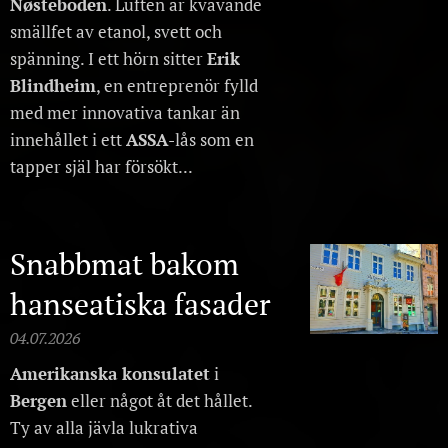
Nøsteboden
. Luften är kvävande
smällfet av etanol, svett och
spänning. I ett hörn sitter
Erik
Blindheim
, en entreprenör fylld
med mer innovativa tankar än
innehållet i ett
ASSA
-lås som en
tapper själ har försökt...
Snabbmat bakom
hanseatiska fasader
04.07.2026
Amerikanska konsulatet
i
Bergen
eller något åt det hållet.
Ty av alla jävla lukrativa